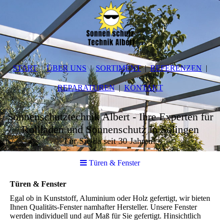
START
ÜBER UNS
SORTIMENT
REFERENZEN
REPARATUREN
KONTAKT
Sonnenschutztechnik Albert - Ihre Experten für
Rollladen und Sonnenschutz in Solingen
Für Sie da seit 30 Jahren!
Türen & Fenster
Türen & Fenster
Egal ob in Kunststoff, Aluminium oder Holz gefertigt, wir bieten
Ihnen Qualitäts-Fenster namhafter Hersteller. Unsere Fenster
werden individuell und auf Maß für Sie gefertigt. Hinsichtlich