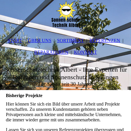
START
ÜBER UNS
SORTIMENT
REFERENZEN
REPARATUREN
KONTAKT
Sonnenschutztechnik Albert - Ihre Experten für
Rollladen und Sonnenschutz in Solingen
Für Sie da seit 30 Jahren!
Bisherige Projekte
Hier können Sie sich ein Bild über unsere Arbeit und Projekte
verschaffen. Zu unserem Kundenstamm gehören neben
Privatpersonen auch kleine und mittelständische Unternehmen,
die immer wieder gerne mit uns zusammenarbeiten.
Lassen Sie sich von unseren Referenzprojekten überzeugen und